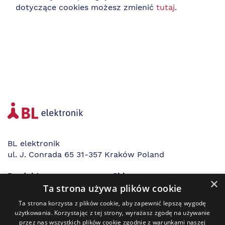
dotyczące cookies możesz zmienić
tutaj
.
BL elektronik
ul. J. Conrada 65 31-357 Kraków Poland
Produkty
Sklep
×
Branże
Regulamin sklepu
Ta strona używa plików cookie
Dostawcy
Polityka prywatności
Ta strona korzysta z plików cookie, aby zapewnić lepszą wygodę
O firmie
Ochrona danych
użytkowania. Korzystając z tej strony, wyrażasz zgodę na używanie
osobowych
przez nas wszystkich plików cookie zgodnie z warunkami naszej